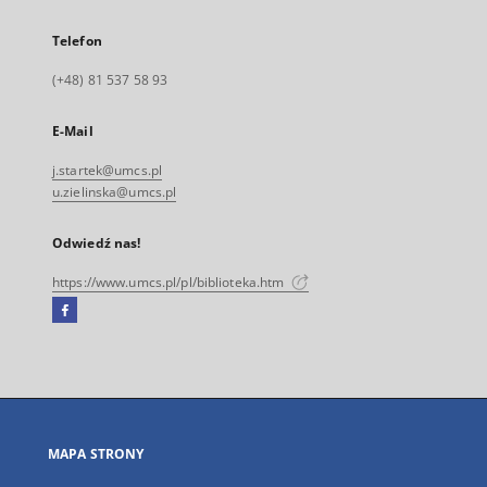
Telefon
(+48) 81 537 58 93
E-Mail
j.startek@umcs.pl
u.zielinska@umcs.pl
Odwiedź nas!
https://www.umcs.pl/pl/biblioteka.htm
Facebook
Link
zewnętrzny,
otworzy
się
w
nowej
MAPA STRONY
karcie