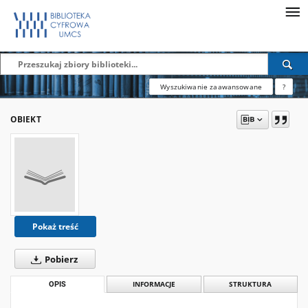
Wyszukiwanie zaawansowane
?
OBIEKT
Pokaż treść
Pobierz
OPIS
INFORMACJE
STRUKTURA