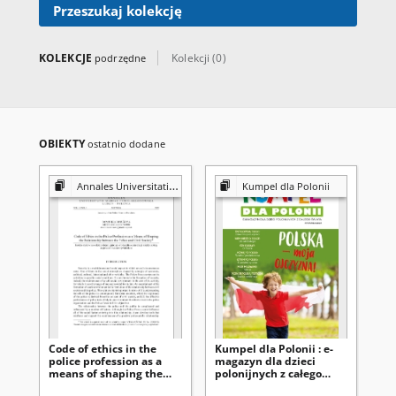
Przeszukaj kolekcję
KOLEKCJE
Kolekcji (0)
podrzędne
OBIEKTY
ostatnio dodane
Annales Universitatis Mariae Curie-Skłodowska. Sectio G, Ius
Kumpel dla Polonii
Code of ethics in the
Kumpel dla Polonii : e-
Lu
police profession as a
magazyn dla dzieci
Po
means of shaping the
polonijnych z całego
relationship between
świata / redaktor