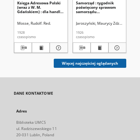
Księga Adresowa Polski
Samorząd : tygodnik
Bib
(wraz z W. M.
poświęcony sprawom
Dw
Gdańskiem) : dla handlu,
samorządu
bi
przemysłu, rzemiosł i
terytorialnego. R. 8, nr 25
rolnictwa za rok 1929
(20 czerwca 1926)
Mosse, Rudolf. Red.
Jaroszyński, Maurycy Zdzisław. Reda
Poś
1928
1926
201
czasopismo
czasopismo
wy
Więcej najczęściej oglądanych
DANE KONTAKTOWE
Adres
Biblioteka UMCS
ul. Radziszewskiego 11
20-031 Lublin, Poland