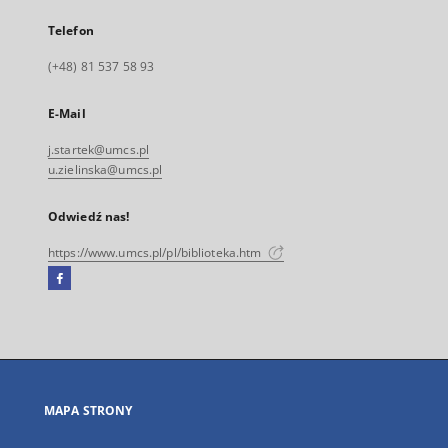
Telefon
(+48) 81 537 58 93
E-Mail
j.startek@umcs.pl
u.zielinska@umcs.pl
Odwiedź nas!
https://www.umcs.pl/pl/biblioteka.htm
Facebook
Link
zewnętrzny,
otworzy
się
w
nowej
MAPA STRONY
karcie