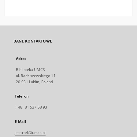
DANE KONTAKTOWE
Adres
Biblioteka UMCS
ul. Radziszewskiego 11
20-031 Lublin, Poland
Telefon
(+48) 81 537 58 93
E-Mail
j.startek@umcs.pl