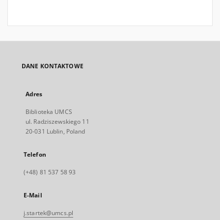
DANE KONTAKTOWE
Adres
Biblioteka UMCS
ul. Radziszewskiego 11
20-031 Lublin, Poland
Telefon
(+48) 81 537 58 93
E-Mail
j.startek@umcs.pl