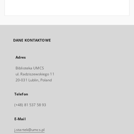
DANE KONTAKTOWE
Adres
Biblioteka UMCS
ul. Radziszewskiego 11
20-031 Lublin, Poland
Telefon
(+48) 81 537 58 93
E-Mail
j.startek@umcs.pl