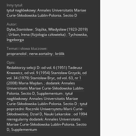
Inny tytuł:
tytuł nagłówkowy: Annales Universitatis Mariae
Curie-Skłodowska Lublin-Polonia. Sectio D
Autor:
Dyba,Stanisław
;
Stążka, Władysław (1923-2019)
;
Urban, Irena (fizjologia człowieka)
;
Tychowska,
Ingeborga
Temat i słowa kluczowe:
propranolol
;
nerw aortalny
;
królik
Opis:
Redaktorzy sekcji D: od vol. 6 (1951) Tadeusz
Krwawicz, od vol. 9 (1954) Stanisław Grzycki, od
vol. 34 (1979) Stanisław Bryc, od vol. 63, nr 1
(2008) Maria Majdan.
;
dodatek: Annales
Universitatis Mariae Curie-Skłodowska Lublin-
Polonia. Sectio D, Supplementum
;
tytuł
nagłówkowy: Annales Universitatis Mariae
Curie-Skłodowska Lublin-Polonia. Sectio D
;
tytuł
poprzedni: Roczniki Uniwersytetu Marii Curie-
Skłodowskiej. Dział D, Nauki Lekarskie
;
od 1994
nieregularny dodatek: Annales Universitatis
Mariae Curie-Skłodowska Lublin-Polonia. Sectio
D, Supplementum