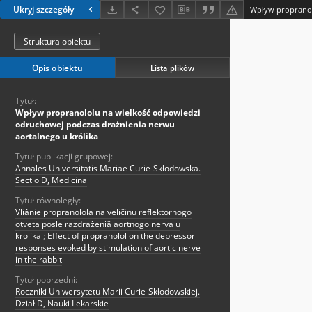
Ukryj szczegóły
Struktura obiektu
Opis obiektu
Lista plików
Tytuł:
Wpływ propranololu na wielkość odpowiedzi
odruchowej podczas drażnienia nerwu
aortalnego u królika
Tytuł publikacji grupowej:
Annales Universitatis Mariae Curie-Skłodowska.
Sectio D, Medicina
Tytuł równoległy:
Vliânie propranolola na veličinu reflektornogo
otveta posle razdraženiâ aortnogo nerva u
krolika
;
Effect of propranolol on the depressor
responses evoked by stimulation of aortic nerve
in the rabbit
Tytuł poprzedni:
Roczniki Uniwersytetu Marii Curie-Skłodowskiej.
Dział D, Nauki Lekarskie