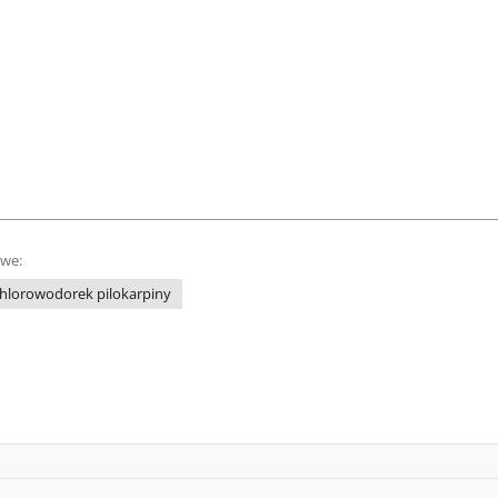
owe:
hlorowodorek pilokarpiny