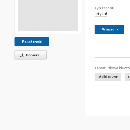
Typ zasobu:
artykuł
Więcej
Pokaż treść
Pobierz
Temat i słowa klucz
płatki oczne
c