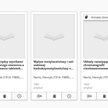
Annales Universitatis Mariae Curie-Sk
między wynikami
Wpływ metylocelulozy i soli
Układy rozwijają
onego starzenia a
sodowej
chromatografii
ania tabletek
karboksymetylocelulozy na
cienkowarstwowe
C w warunkach
dostępność biologiczną
z naparstnicy weł
h
kropli ocznych z
konwalii i miłka
macja).
yk (1914-1989).
Krwawicz, Tadeusz (1910-1988). Redaktor sekcji
Wieluńska, Zofia (farmacja).
Nerlo, Henryk (1914-1989).
Wieluńska, Zofia (farmacja).
Wieluńska, Zofia (farmacja)
Nerlo, Henryk (19
chlorowodorkiem
pilokarpiny
1981
1969
artykuł
artykuł