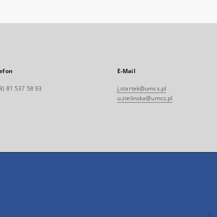
efon
E-Mail
8) 81 537 58 93
j.startek@umcs.pl
u.zielinska@umcs.pl