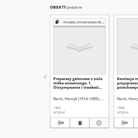
OBIEKTY
podobne
Annales Universitatis Mariae Curie-Skłodowska. Sectio D, Medicina
Preparaty galenowe z ziela
Korelacja 
miłka wiosennego. 1,
przyspiesz
Otrzymywanie i trwałość
przechowyw
preparatów
witaminy 
normalnyc
Nerlo, Henryk (1914-1989).
Wieluńska, Zofia (far
Nerlo, Henr
1965
1966
artykuł
artykuł