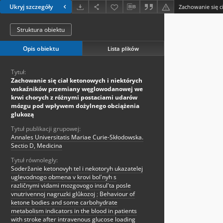
Ukryj szczegóły
Struktura obiektu
Opis obiektu
Lista plików
Tytuł:
Zachowanie się ciał ketonowych i niektórych
wskaźników przemiany węglowodanowej we
krwi chorych z różnymi postaciami udarów
mózgu pod wpływem dożylnego obciążenia
glukozą
Tytuł publikacji grupowej:
Annales Universitatis Mariae Curie-Skłodowska.
Sectio D, Medicina
Tytuł równoległy:
Soderžanie ketonovyh tel i nekotoryh ukazatelej
uglevodnogo obmena v krovi bolʹnyh s
različnymi vidami mozgovogo insulʹta posle
vnutrivennoj nagruzki glûkozoj
;
Behaviour of
ketone bodies and some carbohydrate
metabolism indicators in the blood in patients
with stroke after intravenous glucose loading