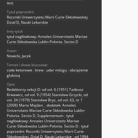
test
Tytuł poprzedni:
Roczniki Uniwersytetu Marii Curie-Skłodowskiej.
Dział D, Nauki Lekarskie
Inny tytuł:
tytuł nagłówkowy: Annales Universitatis Mariae
Curie-Skłodowska Lublin-Polonia. Sectio D
Autor:
Nowicki, Jacek
Temat i słowa kluczowe:
ciała ketonowe
;
krew
;
udar mózgu
;
obciążenie
glukozą
Opis:
Redaktorzy sekcji D: od vol. 6 (1951) Tadeusz
Krwawicz, od vol. 9 (1954) Stanisław Grzycki, od
vol. 34 (1979) Stanisław Bryc, od vol. 63, nr 1
(2008) Maria Majdan.
;
dodatek: Annales
Universitatis Mariae Curie-Skłodowska Lublin-
Polonia. Sectio D, Supplementum
;
tytuł
nagłówkowy: Annales Universitatis Mariae
Curie-Skłodowska Lublin-Polonia. Sectio D
;
tytuł
poprzedni: Roczniki Uniwersytetu Marii Curie-
Skłodowskiej. Dział D, Nauki Lekarskie
;
od 1994