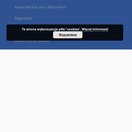
Repozytorium prac doktorskich
Regionalia
Zbiory bibliofilskie
Ta strona wykorzystuje pliki 'cookies'.
Więcej informacji
Rozumiem
Lublin 700 lat miasta
Społeczny wpływ nauki
...
Zobacz więcej
Indeksy
Tytuł
Autor
Temat i słowa kluczowe