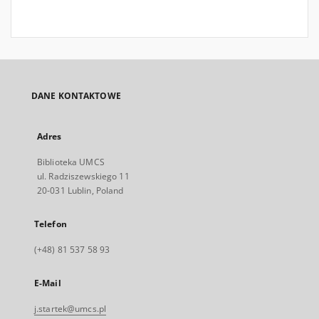
DANE KONTAKTOWE
Adres
Biblioteka UMCS
ul. Radziszewskiego 11
20-031 Lublin, Poland
Telefon
(+48) 81 537 58 93
E-Mail
j.startek@umcs.pl