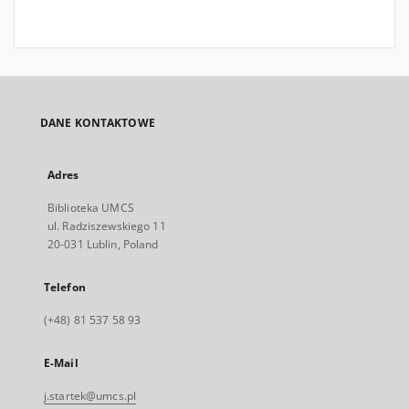
DANE KONTAKTOWE
Adres
Biblioteka UMCS
ul. Radziszewskiego 11
20-031 Lublin, Poland
Telefon
(+48) 81 537 58 93
E-Mail
j.startek@umcs.pl