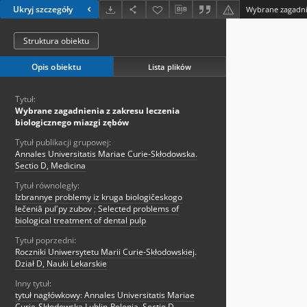
Ukryj szczegóły
Struktura obiektu
Opis obiektu
Lista plików
Tytuł:
Wybrane zagadnienia z zakresu leczenia
biologicznego miazgi zębów
Tytuł publikacji grupowej:
Annales Universitatis Mariae Curie-Skłodowska.
Sectio D, Medicina
Tytuł równoległy:
Izbrannye problemy iz kruga biologičeskogo
lečeniâ pulʹpy zubov
;
Selected problems of
biological treatment of dental pulp
Tytuł poprzedni:
Roczniki Uniwersytetu Marii Curie-Skłodowskiej.
Dział D, Nauki Lekarskie
Inny tytuł:
tytuł nagłówkowy: Annales Universitatis Mariae
Curie-Skłodowska Lublin-Polonia. Sectio D