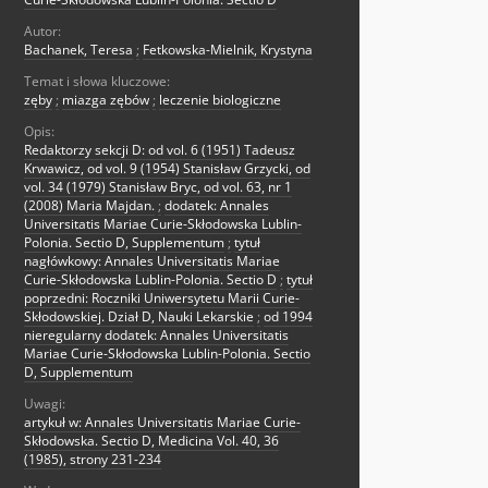
Autor:
Bachanek, Teresa
;
Fetkowska-Mielnik, Krystyna
Temat i słowa kluczowe:
zęby
;
miazga zębów
;
leczenie biologiczne
Opis:
Redaktorzy sekcji D: od vol. 6 (1951) Tadeusz
Krwawicz, od vol. 9 (1954) Stanisław Grzycki, od
vol. 34 (1979) Stanisław Bryc, od vol. 63, nr 1
(2008) Maria Majdan.
;
dodatek: Annales
Universitatis Mariae Curie-Skłodowska Lublin-
Polonia. Sectio D, Supplementum
;
tytuł
nagłówkowy: Annales Universitatis Mariae
Curie-Skłodowska Lublin-Polonia. Sectio D
;
tytuł
poprzedni: Roczniki Uniwersytetu Marii Curie-
Skłodowskiej. Dział D, Nauki Lekarskie
;
od 1994
nieregularny dodatek: Annales Universitatis
Mariae Curie-Skłodowska Lublin-Polonia. Sectio
D, Supplementum
Uwagi:
artykuł w: Annales Universitatis Mariae Curie-
Skłodowska. Sectio D, Medicina Vol. 40, 36
(1985), strony 231-234