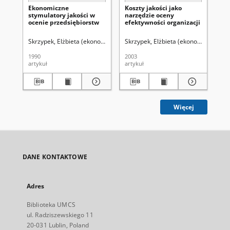
Ekonomiczne
Koszty jakości jako
Sy
stymulatory jakości w
narzędzie oceny
cer
ocenie przedsiębiorstw
efektywności organizacji
wy
45
Skrzypek, Elżbieta (ekonomia).
Skrzypek, Elżbieta (ekonomia).
Wich,
Skr
1990
2003
199
artykuł
artykuł
art
Więcej
DANE KONTAKTOWE
Adres
Biblioteka UMCS
ul. Radziszewskiego 11
20-031 Lublin, Poland