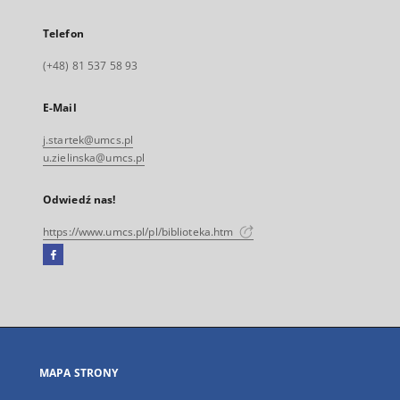
Telefon
(+48) 81 537 58 93
E-Mail
j.startek@umcs.pl
u.zielinska@umcs.pl
Odwiedź nas!
https://www.umcs.pl/pl/biblioteka.htm
Facebook
Link
zewnętrzny,
otworzy
się
w
nowej
MAPA STRONY
karcie