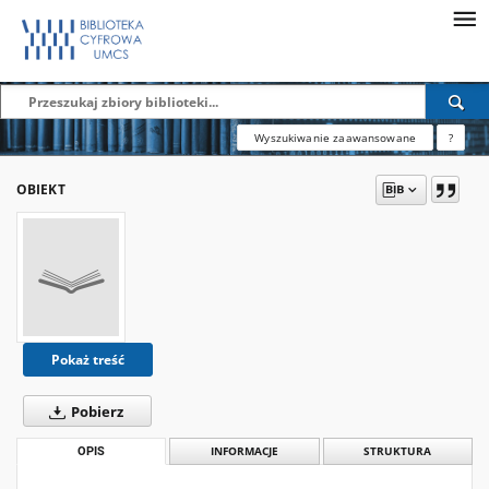
Wyszukiwanie zaawansowane
?
OBIEKT
Pokaż treść
Pobierz
OPIS
INFORMACJE
STRUKTURA