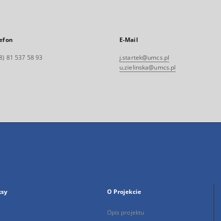
efon
E-Mail
8) 81 537 58 93
j.startek@umcs.pl
u.zielinska@umcs.pl
ksy
O Projekcie
Opis projektu