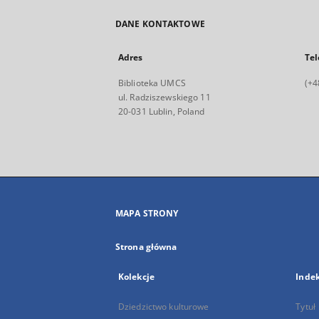
DANE KONTAKTOWE
Adres
Tel
Biblioteka UMCS
(+4
ul. Radziszewskiego 11
20-031 Lublin, Poland
MAPA STRONY
Strona główna
Kolekcje
Inde
Dziedzictwo kulturowe
Tytuł