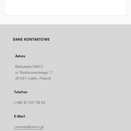
DANE KONTAKTOWE
Adres
Biblioteka UMCS
ul. Radziszewskiego 11
20-031 Lublin, Poland
Telefon
(+48) 81 537 58 93
E-Mail
j.startek@umcs.pl