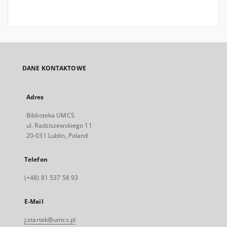
DANE KONTAKTOWE
Adres
Biblioteka UMCS
ul. Radziszewskiego 11
20-031 Lublin, Poland
Telefon
(+48) 81 537 58 93
E-Mail
j.startek@umcs.pl