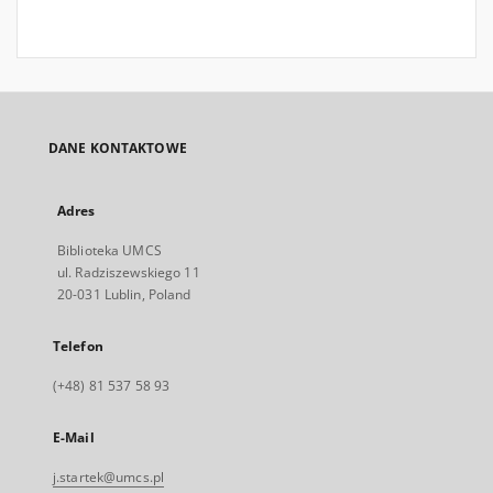
DANE KONTAKTOWE
Adres
Biblioteka UMCS
ul. Radziszewskiego 11
20-031 Lublin, Poland
Telefon
(+48) 81 537 58 93
E-Mail
j.startek@umcs.pl