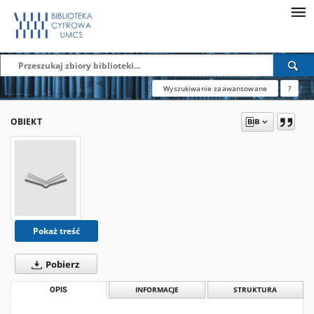
Wyszukiwanie zaawansowane
?
OBIEKT
Pokaż treść
Pobierz
OPIS
INFORMACJE
STRUKTURA