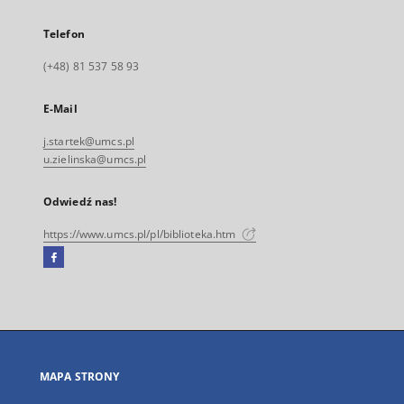
Telefon
(+48) 81 537 58 93
E-Mail
j.startek@umcs.pl
u.zielinska@umcs.pl
Odwiedź nas!
https://www.umcs.pl/pl/biblioteka.htm
Facebook
Link
zewnętrzny,
otworzy
się
w
nowej
MAPA STRONY
karcie