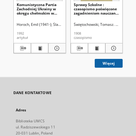
Komunistyczna Partia
Sprawy Szkolne :
Sp
Zachodniej Ukrainy w
czasopismo poświęcone
cz
okręgu chełmskim w
zagadnieniom nauczania
za
latach 1924-1938 (główne
i wychowania. R. 1, z. 7
i w
problemy)
(wrzesień 1908)
(p
Horoch, Emil (1941-)
Śladkowski, Wiesław (1935-). Red.
Świętochowski, Tomasz. Red
Świ
1992
1908
190
artykuł
czasopismo
cza
Więcej
DANE KONTAKTOWE
Adres
Biblioteka UMCS
ul. Radziszewskiego 11
20-031 Lublin, Poland