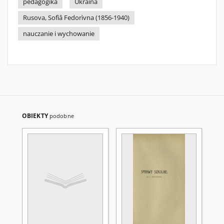
pedagogika
Ukraina
Rusova, Sofìâ Fedorìvna (1856-1940)
nauczanie i wychowanie
OBIEKTY
podobne