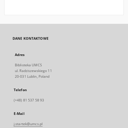
DANE KONTAKTOWE
Adres
Biblioteka UMCS
ul. Radziszewskiego 11
20-031 Lublin, Poland
Telefon
(+48) 81 537 58 93
E-Mail
j.startek@umcs.pl