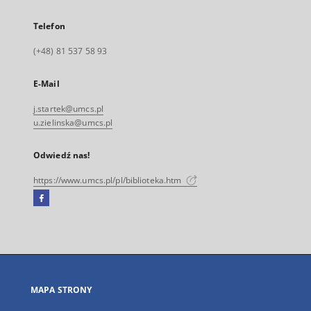
Telefon
(+48) 81 537 58 93
E-Mail
j.startek@umcs.pl
u.zielinska@umcs.pl
Odwiedź nas!
https://www.umcs.pl/pl/biblioteka.htm
Facebook
Link
zewnętrzny,
otworzy
się
w
nowej
MAPA STRONY
karcie