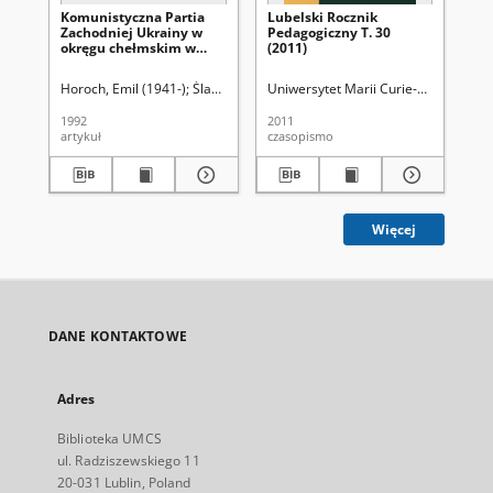
Komunistyczna Partia
Lubelski Rocznik
Pi
Zachodniej Ukrainy w
Pedagogiczny T. 30
St
okręgu chełmskim w
(2011)
latach 1924-1938 (główne
problemy)
Horoch, Emil (1941-)
Śladkowski, Wiesław (1935-). Red.
Uniwersytet Marii Curie-Skłodowskiej 
Chr
1992
2011
192
artykuł
czasopismo
ksi
Więcej
DANE KONTAKTOWE
Adres
Biblioteka UMCS
ul. Radziszewskiego 11
20-031 Lublin, Poland