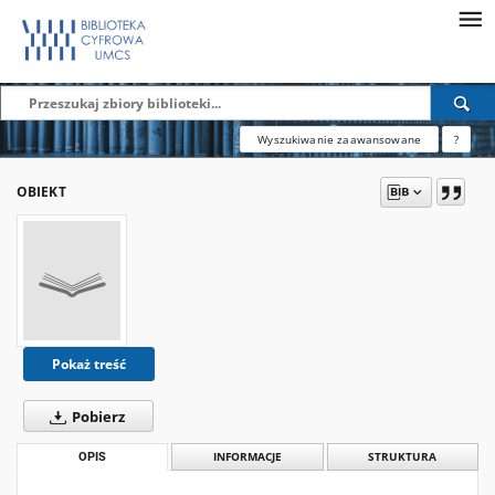
Wyszukiwanie zaawansowane
?
OBIEKT
Pokaż treść
Pobierz
OPIS
INFORMACJE
STRUKTURA