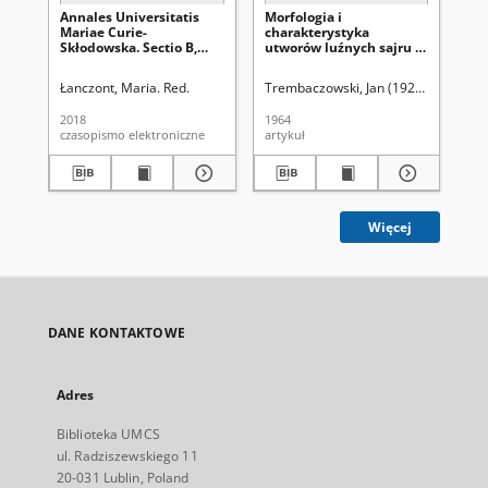
Annales Universitatis
Morfologia i
An
Mariae Curie-
charakterystyka
Ma
Skłodowska. Sectio B,
utworów luźnych sajru w
Skł
Geographia, Geologia,
okolicy Kobdo (Ałtaj
Ge
Mineralogia et
Mongolski)
Mi
Łanczont, Maria. Red.
Trembaczowski, Jan (1920-1998).
Uni
Un
Petrographia Vol. 73
Pet
(2018). Spis treści
(19
2018
1964
196
czasopismo elektroniczne
artykuł
spi
Więcej
DANE KONTAKTOWE
Adres
Biblioteka UMCS
ul. Radziszewskiego 11
20-031 Lublin, Poland