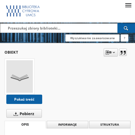
Wyszukiwanie zaawansowane
?
OBIEKT
Pokaż treść
Pobierz
OPIS
INFORMACJE
STRUKTURA