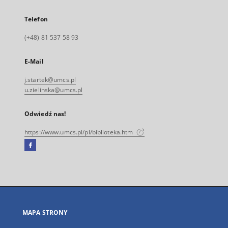
Telefon
(+48) 81 537 58 93
E-Mail
j.startek@umcs.pl
u.zielinska@umcs.pl
Odwiedź nas!
https://www.umcs.pl/pl/biblioteka.htm
Facebook
Link
zewnętrzny,
otworzy
się
w
nowej
MAPA STRONY
karcie