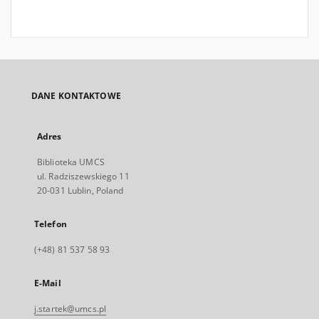
DANE KONTAKTOWE
Adres
Biblioteka UMCS
ul. Radziszewskiego 11
20-031 Lublin, Poland
Telefon
(+48) 81 537 58 93
E-Mail
j.startek@umcs.pl