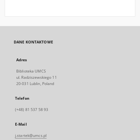
DANE KONTAKTOWE
Adres
Biblioteka UMCS
ul. Radziszewskiego 11
20-031 Lublin, Poland
Telefon
(+48) 81 537 58 93
E-Mail
j.startek@umcs.pl