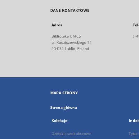
DANE KONTAKTOWE
Adres
Tel
Biblioteka UMCS
(+4
ul. Radziszewskiego 11
20-031 Lublin, Poland
MAPA STRONY
Strona główna
Kolekcje
Inde
Dziedzictwo kulturowe
Tytuł