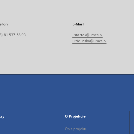
efon
E-Mail
8) 81 537 58 93
j.startek@umcs.pl
u.zielinska@umcs.pl
ksy
O Projekcie
Opis projektu