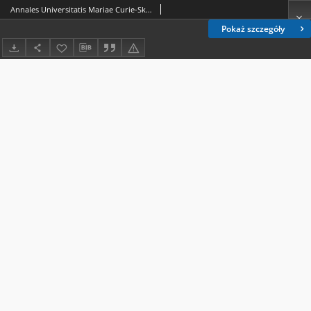
Annales Universitatis Mariae Curie-Skłodowska. Sectio B, Geographia, Geologia, Mineralogia et Petrographia Vol. 69 (2014), 1. Spis treści
Pokaż szczegóły