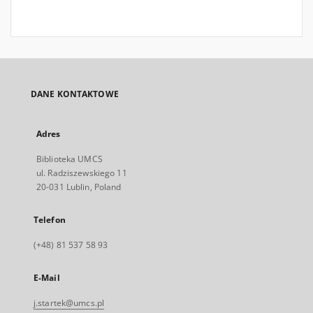
DANE KONTAKTOWE
Adres
Biblioteka UMCS
ul. Radziszewskiego 11
20-031 Lublin, Poland
Telefon
(+48) 81 537 58 93
E-Mail
j.startek@umcs.pl