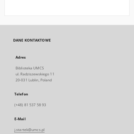
DANE KONTAKTOWE
Adres
Biblioteka UMCS
ul. Radziszewskiego 11
20-031 Lublin, Poland
Telefon
(+48) 81 537 58 93
E-Mail
j.startek@umcs.pl