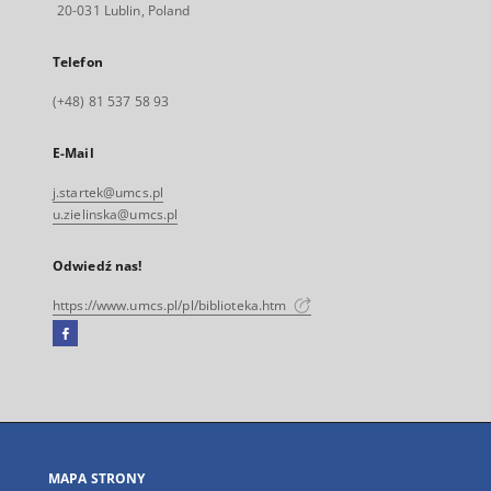
20-031 Lublin, Poland
Telefon
(+48) 81 537 58 93
E-Mail
j.startek@umcs.pl
u.zielinska@umcs.pl
Odwiedź nas!
https://www.umcs.pl/pl/biblioteka.htm
Facebook
Link
zewnętrzny,
otworzy
się
w
nowej
MAPA STRONY
karcie