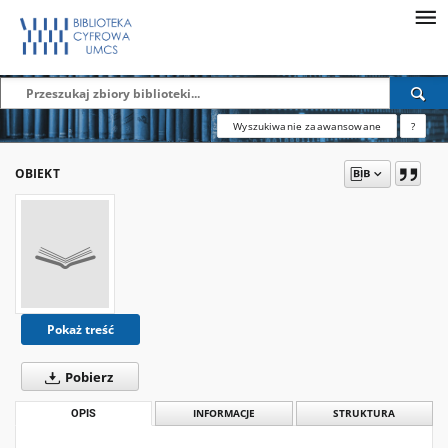
Wyszukiwanie zaawansowane
?
OBIEKT
Pokaż treść
Pobierz
OPIS
INFORMACJE
STRUKTURA