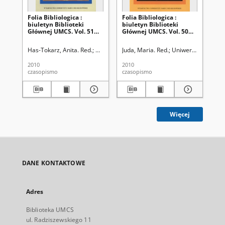
Folia Bibliologica :
Folia Bibliologica :
Fol
biuletyn Biblioteki
biuletyn Biblioteki
biu
Głównej UMCS. Vol. 51
Głównej UMCS. Vol. 50
Gł
(2009)
(2008)
19
Has-Tokarz, Anita. Red.
Uniwersytet Marii Curie Skłodowskiej (Lublin).
Juda, Maria. Red.
Uniwersytet Marii C
2010
2010
199
czasopismo
czasopismo
cza
Więcej
DANE KONTAKTOWE
Adres
Biblioteka UMCS
ul. Radziszewskiego 11