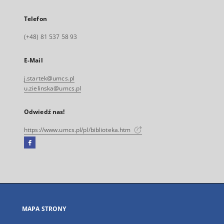
Telefon
(+48) 81 537 58 93
E-Mail
j.startek@umcs.pl
u.zielinska@umcs.pl
Odwiedź nas!
https://www.umcs.pl/pl/biblioteka.htm
Facebook
Link
zewnętrzny,
otworzy
się
w
nowej
MAPA STRONY
karcie