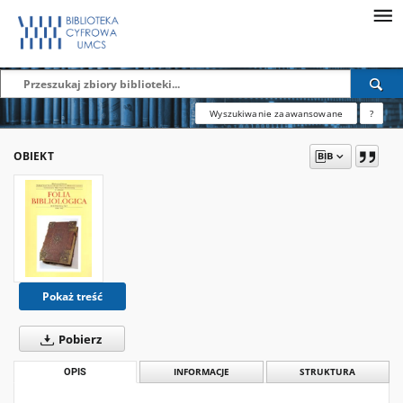
Wyszukiwanie zaawansowane
?
OBIEKT
Pokaż treść
Pobierz
OPIS
INFORMACJE
STRUKTURA