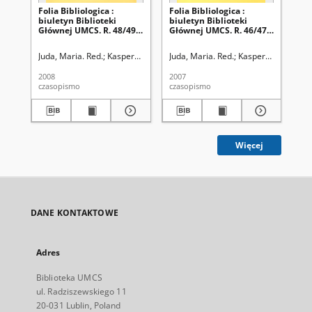
Folia Bibliologica :
Folia Bibliologica :
Fol
biuletyn Biblioteki
biuletyn Biblioteki
biu
Głównej UMCS. R. 48/49
Głównej UMCS. R. 46/47
Gł
(2006/2007)
(2004/2005)
19
Juda, Maria. Red.
Kasperek, Bogusław. Red.
Juda, Maria. Red.
Uniwersytet Marii Curie Sk
Kasperek, Bogusław
Woj
2008
2007
199
czasopismo
czasopismo
cza
Więcej
DANE KONTAKTOWE
Adres
Biblioteka UMCS
ul. Radziszewskiego 11
20-031 Lublin, Poland