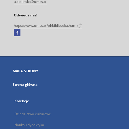
u.zielinska@umcs.pl
Odwiedź nas!
https://www.umcs.pl/pl/biblioteka.htm
Facebook
Link
zewnętrzny,
otworzy
się
w
nowej
MAPA STRONY
karcie
Strona główna
Kolekcje
Dziedzictwo kulturowe
Nauka i dydaktyka