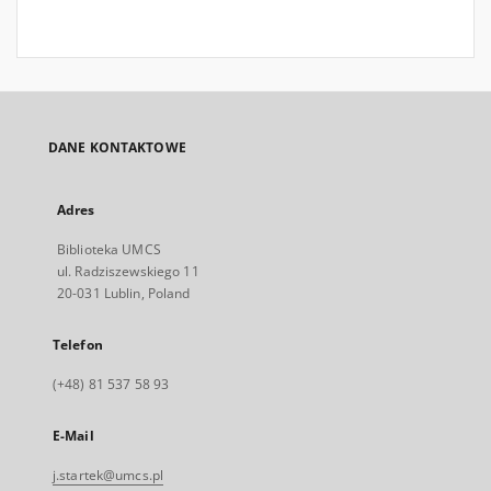
DANE KONTAKTOWE
Adres
Biblioteka UMCS
ul. Radziszewskiego 11
20-031 Lublin, Poland
Telefon
(+48) 81 537 58 93
E-Mail
j.startek@umcs.pl