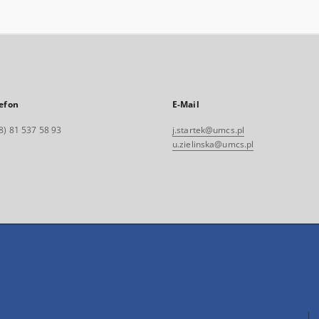
efon
E-Mail
8) 81 537 58 93
j.startek@umcs.pl
u.zielinska@umcs.pl