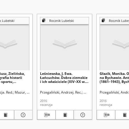
k Lubelski
Rocznik Lubelski
Rocznik Lubel
iusz, Zielińska,
Leśniewska, J. Ewa.
Głazik, Monika. 
rafia historii
Łańcuchów. Dobra ziemskie
na Bychawie. An
 sportu,
i ich właściciele (XIV–XX w.).
(1861–1943), Byc
Centrum
Od Kuropatwów do Steckich,
Towarzystwo Reg
ji Historii
Wydawnictwo Werset,
Bychawa 2013, ss.
dowskiej (Lublin). Instytut Historii
cja. Red.
Mazur, Mariusz. Red nacz.
Przegaliński, Andrzej. Rec.
Mazur, Mariusz. Red nacz.
Przegaliński, Andr
in 2013, ss. 132:
Lublin 2016, ss. 396:
[recenzja]
[recenzja]
2016
2016
recenzja
recenzja