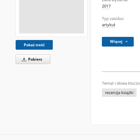
2017
Typ zasobu:
artykuł
Więcej
Pokaż treść
Pobierz
Temat i słowa klucz
recenzja książki