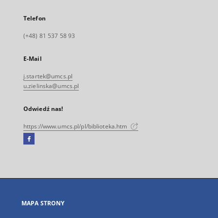
Telefon
(+48) 81 537 58 93
E-Mail
j.startek@umcs.pl
u.zielinska@umcs.pl
Odwiedź nas!
https://www.umcs.pl/pl/biblioteka.htm
Facebook
Link
zewnętrzny,
otworzy
się
w
nowej
MAPA STRONY
karcie