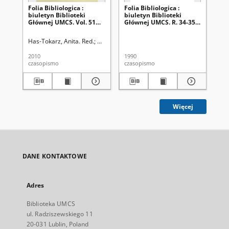
Folia Bibliologica :
Folia Bibliologica :
Fol
biuletyn Biblioteki
biuletyn Biblioteki
biu
Głównej UMCS. Vol. 51
Głównej UMCS. R. 34-35,
Gł
(2009)
1986/1987
(2
Has-Tokarz, Anita. Red.
Uniwersytet Marii Curie Skłodowskiej (Lublin).
Jud
2010
1990
200
czasopismo
czasopismo
cza
Więcej
DANE KONTAKTOWE
Adres
Biblioteka UMCS
ul. Radziszewskiego 11
20-031 Lublin, Poland