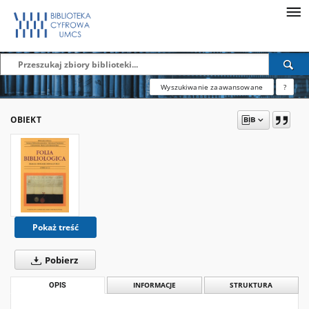
Wyszukiwanie zaawansowane
?
OBIEKT
Pokaż treść
Pobierz
OPIS
INFORMACJE
STRUKTURA