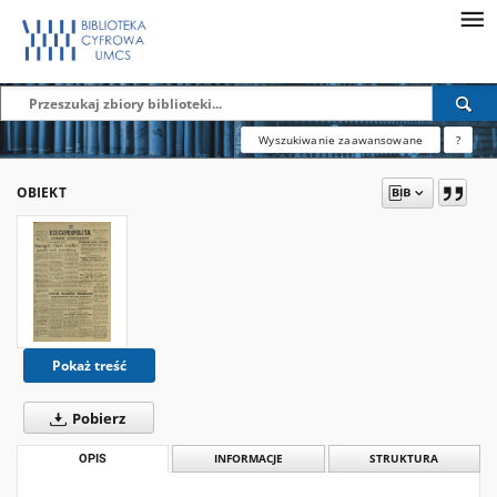
Wyszukiwanie zaawansowane
?
OBIEKT
Pokaż treść
Pobierz
OPIS
INFORMACJE
STRUKTURA