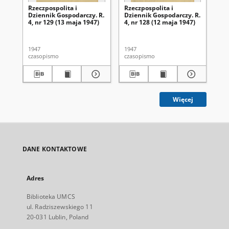
Rzeczpospolita i
Rzeczpospolita i
Rze
Dziennik Gospodarczy. R.
Dziennik Gospodarczy. R.
Dz
4, nr 129 (13 maja 1947)
4, nr 128 (12 maja 1947)
4, 
1947
1947
194
czasopismo
czasopismo
cza
Więcej
DANE KONTAKTOWE
Adres
Biblioteka UMCS
ul. Radziszewskiego 11
20-031 Lublin, Poland