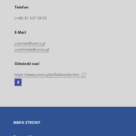
Telefon
(+48) 81 537 58 93
E-Mail
j.startek@umcs.pl
u.zielinska@umcs.pl
Odwiedź nas!
https://www.umcs.pl/pl/biblioteka.htm
Facebook
Link
zewnętrzny,
otworzy
się
w
nowej
MAPA STRONY
karcie