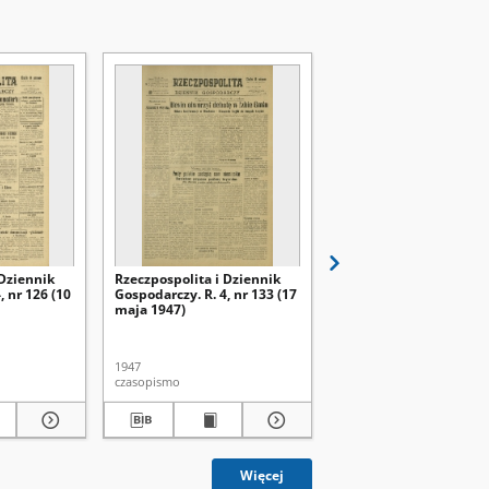
 Dziennik
Rzeczpospolita i Dziennik
Rzeczpospolita i Dzien
, nr 126 (10
Gospodarczy. R. 4, nr 133 (17
Gospodarczy. R. 4, nr 1
maja 1947)
maja 1947)
1947
1947
czasopismo
czasopismo
Więcej