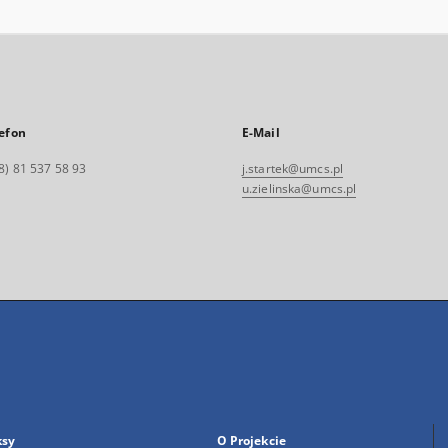
efon
E-Mail
8) 81 537 58 93
j.startek@umcs.pl
u.zielinska@umcs.pl
ksy
O Projekcie