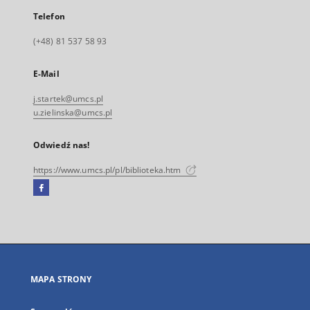
Telefon
(+48) 81 537 58 93
E-Mail
j.startek@umcs.pl
u.zielinska@umcs.pl
Odwiedź nas!
https://www.umcs.pl/pl/biblioteka.htm
Facebook
Link
zewnętrzny,
otworzy
się
w
nowej
MAPA STRONY
karcie