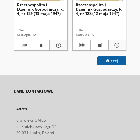
Rzeczpospolita i
Rzeczpospolita i
Rze
Dziennik Gospodarczy. R.
Dziennik Gospodarczy. R.
Dz
4, nr 129 (13 maja 1947)
4, nr 128 (12 maja 1947)
4, 
1947
1947
194
czasopismo
czasopismo
cza
Więcej
DANE KONTAKTOWE
Adres
Biblioteka UMCS
ul. Radziszewskiego 11
20-031 Lublin, Poland