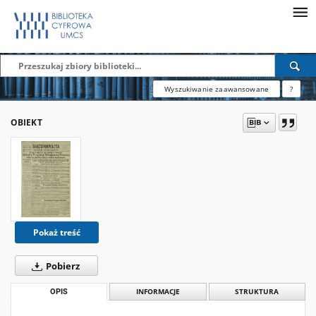
Wyszukiwanie zaawansowane
?
OBIEKT
Pokaż treść
Pobierz
OPIS
INFORMACJE
STRUKTURA