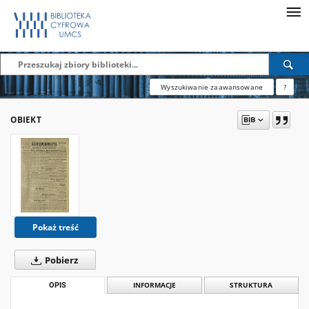
Wyszukiwanie zaawansowane
?
OBIEKT
Pokaż treść
Pobierz
OPIS
INFORMACJE
STRUKTURA