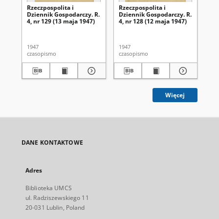
Rzeczpospolita i
Rzeczpospolita i
Rze
Dziennik Gospodarczy. R.
Dziennik Gospodarczy. R.
Dz
4, nr 129 (13 maja 1947)
4, nr 128 (12 maja 1947)
4, 
1947
1947
194
czasopismo
czasopismo
cza
Więcej
DANE KONTAKTOWE
Adres
Biblioteka UMCS
ul. Radziszewskiego 11
20-031 Lublin, Poland