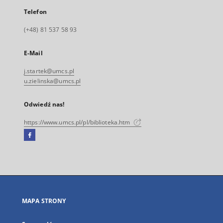
Telefon
(+48) 81 537 58 93
E-Mail
j.startek@umcs.pl
u.zielinska@umcs.pl
Odwiedź nas!
https://www.umcs.pl/pl/biblioteka.htm
Facebook
Link
zewnętrzny,
otworzy
się
w
nowej
MAPA STRONY
karcie