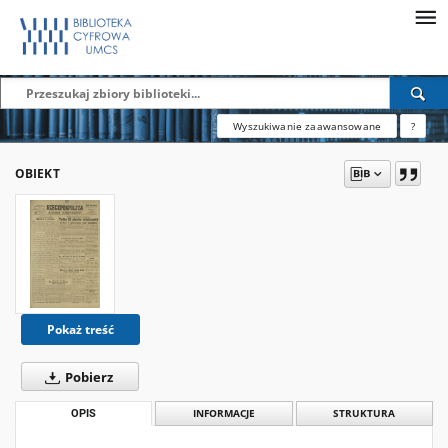
Wyszukiwanie zaawansowane
?
OBIEKT
Pokaż treść
Pobierz
OPIS
INFORMACJE
STRUKTURA