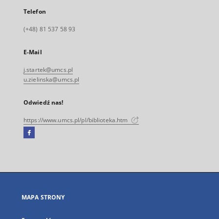
Telefon
(+48) 81 537 58 93
E-Mail
j.startek@umcs.pl
u.zielinska@umcs.pl
Odwiedź nas!
https://www.umcs.pl/pl/biblioteka.htm
Facebook
Link
zewnętrzny,
otworzy
się
w
nowej
MAPA STRONY
karcie