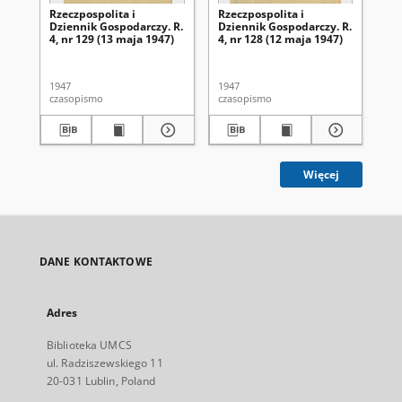
Rzeczpospolita i
Rzeczpospolita i
Rze
Dziennik Gospodarczy. R.
Dziennik Gospodarczy. R.
Dz
4, nr 129 (13 maja 1947)
4, nr 128 (12 maja 1947)
4, 
1947
1947
194
czasopismo
czasopismo
cza
Więcej
DANE KONTAKTOWE
Adres
Biblioteka UMCS
ul. Radziszewskiego 11
20-031 Lublin, Poland