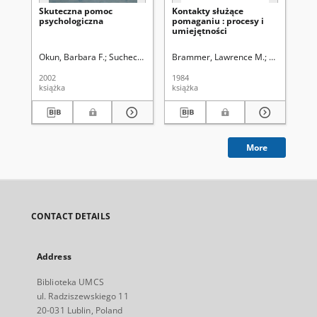
Skuteczna pomoc
Kontakty służące
Ko
psychologiczna
pomaganiu : procesy i
po
umiejętności
po
pr
pr
Okun, Barbara F.
Suchecki, Jacek (1950-). Tł
Brammer, Lawrence M.
Mieścicki, Je
Eg
2002
1984
200
książka
książka
ksi
More
CONTACT DETAILS
Address
Biblioteka UMCS
ul. Radziszewskiego 11
20-031 Lublin, Poland