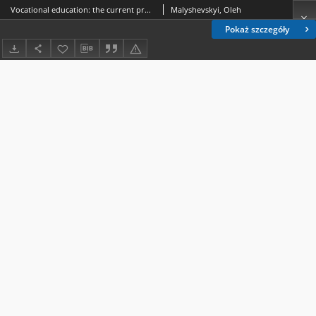
Vocational education: the current problems and post-war prospects
Malyshevskyi, Oleh
Pokaż szczegóły