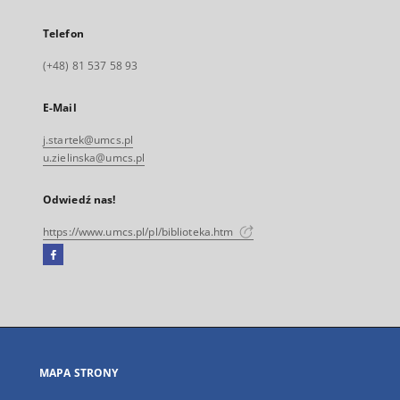
Telefon
(+48) 81 537 58 93
E-Mail
j.startek@umcs.pl
u.zielinska@umcs.pl
Odwiedź nas!
https://www.umcs.pl/pl/biblioteka.htm
Facebook
Link
zewnętrzny,
otworzy
się
w
nowej
MAPA STRONY
karcie