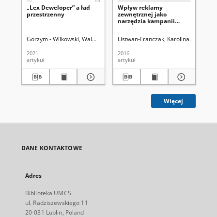
„Lex Deweloper” a ład
Wpływ reklamy
Za
przestrzenny
zewnętrznej jako
sa
narzędzia kampanii
w 
wyborczej na okresowe
be
kształtowanie
pu
Gorzym - Wilkowski, Waldemar A.
Listwan-Franczak, Karolina
Uniwersytet Marii Curie-Skłodowskiej
Łanczont,
Bo
przestrzeni publicznej
za
miast, na przykładzie
2021
2016
202
miasta Krakowa
artykuł
artykuł
art
Więcej
DANE KONTAKTOWE
Adres
Biblioteka UMCS
ul. Radziszewskiego 11
20-031 Lublin, Poland