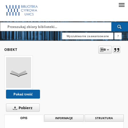
Wyszukiwanie zaawansowane
?
OBIEKT
Pokaż treść
Pobierz
OPIS
INFORMACJE
STRUKTURA