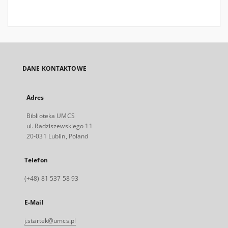
DANE KONTAKTOWE
Adres
Biblioteka UMCS
ul. Radziszewskiego 11
20-031 Lublin, Poland
Telefon
(+48) 81 537 58 93
E-Mail
j.startek@umcs.pl