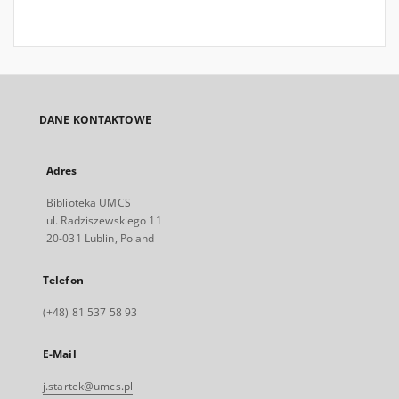
DANE KONTAKTOWE
Adres
Biblioteka UMCS
ul. Radziszewskiego 11
20-031 Lublin, Poland
Telefon
(+48) 81 537 58 93
E-Mail
j.startek@umcs.pl