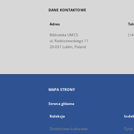
DANE KONTAKTOWE
Adres
Tel
Biblioteka UMCS
(+4
ul. Radziszewskiego 11
20-031 Lublin, Poland
MAPA STRONY
Strona główna
Kolekcje
Inde
Dziedzictwo kulturowe
Tytuł