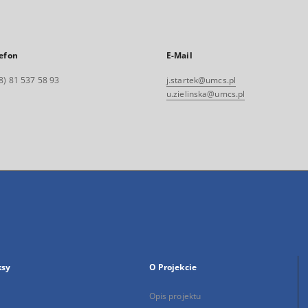
efon
E-Mail
8) 81 537 58 93
j.startek@umcs.pl
u.zielinska@umcs.pl
ksy
O Projekcie
Opis projektu