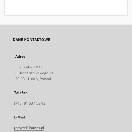
DANE KONTAKTOWE
Adres
Biblioteka UMCS
ul. Radziszewskiego 11
20-031 Lublin, Poland
Telefon
(+48) 81 537 58 93
E-Mail
j.startek@umcs.pl