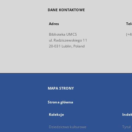
DANE KONTAKTOWE
Adres
Tel
Biblioteka UMCS
(+4
ul. Radziszewskiego 11
20-031 Lublin, Poland
MAPA STRONY
Strona główna
Kolekcje
Inde
Dziedzictwo kulturowe
Tytuł