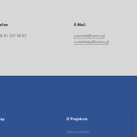
efon
E-Mail
8) 81 537 58 93
j.startek@umcs.pl
u.zielinska@umcs.pl
ksy
O Projekcie
Opis projektu