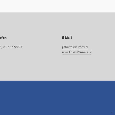
efon
E-Mail
8) 81 537 58 93
j.startek@umcs.pl
u.zielinska@umcs.pl