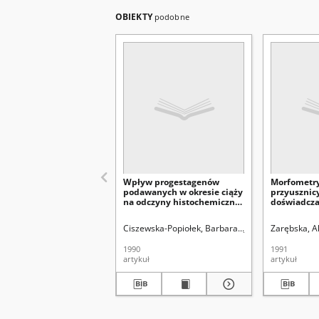
OBIEKTY
podobne
Wpływ progestagenów
Morfometr
podawanych w okresie ciąży
przyusznicy
na odczyny histochemiczne
doświadcz
w wątrobie płodowej
Encortonu
Ciszewska-Popiołek, Barbara.
Jodłowska-Jędrych,
Zarębska, Al
1990
1991
artykuł
artykuł