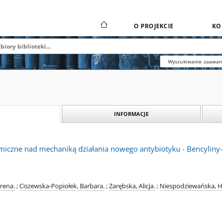
O PROJEKCIE
KO
Wyszukiwanie zaawa
INFORMACJE
miczne nad mechaniką działania nowego antybiotyku - Bencyliny-
Irena.
;
Ciszewska-Popiołek, Barbara.
;
Zarębska, Alicja.
;
Niespodziewańska, H