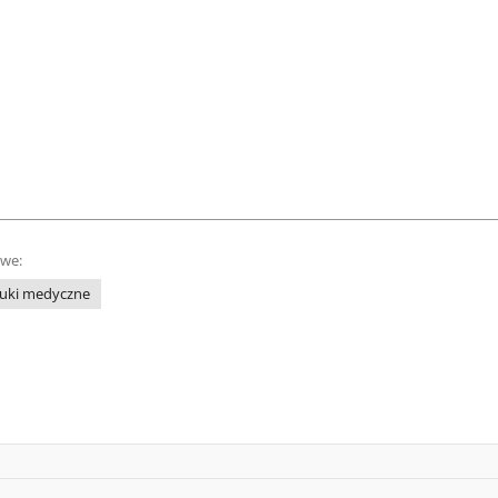
owe:
uki medyczne