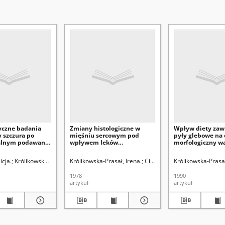
yczne badania
Zmiany histologiczne w
Wpływ diety zawi
 szczura po
mięśniu sercowym pod
pyły glebowe na 
alnym podawaniu
wpływem leków
morfologiczny w
przeciwastmatycznych
szczurów doświa
 Barbara.
icja.
Królikowska-Prasał, Irena.
Królikowska-Prasał, Irena.
Królikowska-Prasał, Irena.
Królikowska-Prasał, Irena.
Jodłowska-Jędrych, Barbara.
Ciszewska-Popiołek, Barbara
Królikowska-Prasał
Królikowska-Pr
1978
1990
artykuł
artykuł