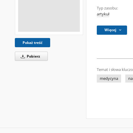
Typ zasobu:
artykuł
Więcej
Pokaż treść
Pobierz
Temat i słowa klucz
medycyna
na