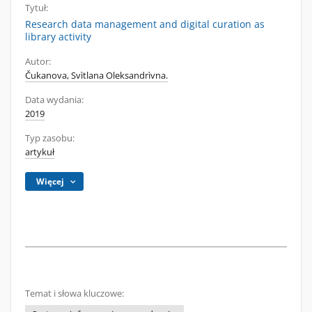
Tytuł:
Research data management and digital curation as
library activity
Autor:
Čukanova, Svìtlana Oleksandrìvna.
Data wydania:
2019
Typ zasobu:
artykuł
Więcej
Temat i słowa kluczowe: