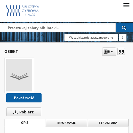
Wyszukiwanie zaawansowane
?
OBIEKT
Pokaż treść
Pobierz
OPIS
INFORMACJE
STRUKTURA