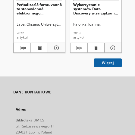
Perìodizacìâ formuvannâ
Wykorzystanie
ta stanovlennâ
systemów Data
elektronnogo
Discovery w zarządzaniu
dìlovodstva v Ukraïnì
w organizacjach not-for-
(1991–2020)
profit
Laba, Oksana
Uniwersytet Marii Curie-Skłodowskiej (Lublin)
Palonka, Joanna.
Latawiec, 
2022
2018
artykuł
artykuł
Więcej
DANE KONTAKTOWE
Adres
Biblioteka UMCS
ul. Radziszewskiego 11
20-031 Lublin, Poland