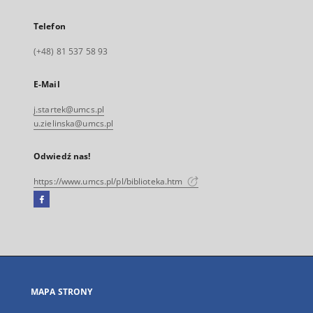
Telefon
(+48) 81 537 58 93
E-Mail
j.startek@umcs.pl
u.zielinska@umcs.pl
Odwiedź nas!
https://www.umcs.pl/pl/biblioteka.htm
Facebook
Link
zewnętrzny,
otworzy
się
w
nowej
MAPA STRONY
karcie