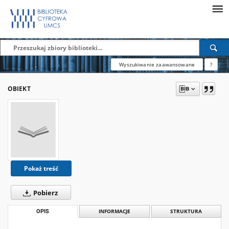
Wyszukiwanie zaawansowane
?
OBIEKT
Pokaż treść
Pobierz
OPIS
INFORMACJE
STRUKTURA