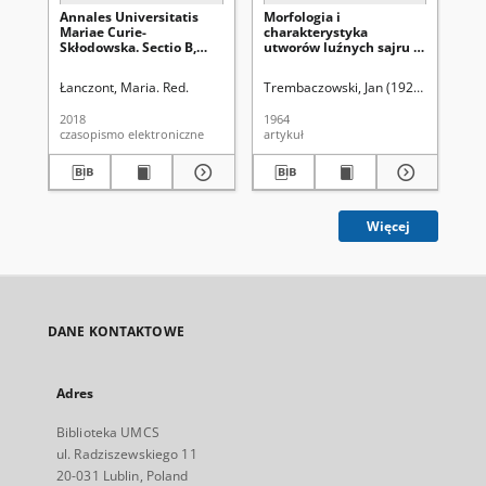
Annales Universitatis
Morfologia i
An
Mariae Curie-
charakterystyka
Ma
Skłodowska. Sectio B,
utworów luźnych sajru w
Skł
Geographia, Geologia,
okolicy Kobdo (Ałtaj
Ge
Mineralogia et
Mongolski)
Mi
Łanczont, Maria. Red.
Trembaczowski, Jan (1920-1998).
Uni
Un
Petrographia Vol. 73
Pet
(2018). Spis treści
(19
2018
1964
196
czasopismo elektroniczne
artykuł
spi
Więcej
DANE KONTAKTOWE
Adres
Biblioteka UMCS
ul. Radziszewskiego 11
20-031 Lublin, Poland