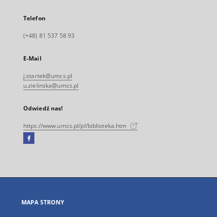
Telefon
(+48) 81 537 58 93
E-Mail
j.startek@umcs.pl
u.zielinska@umcs.pl
Odwiedź nas!
https://www.umcs.pl/pl/biblioteka.htm
Facebook
Link
zewnętrzny,
otworzy
się
w
nowej
MAPA STRONY
karcie