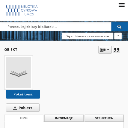
Wyszukiwanie zaawansowane
?
OBIEKT
Pokaż treść
Pobierz
OPIS
INFORMACJE
STRUKTURA