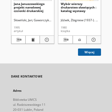
Jana Januszowskiego
Wybór wierszy
Pr
projekt narodowej
drukarstwo sławiących :
Po
czcionki drukarskiej
katalog wystawy
Słowiński, Jan
Gaworczyk, Teresa. Red.
Jóźwik, Zbigniew (1937-). Rys.
Grocholski, Henryk. Red.
Dudek,
Wojna
Jud
1995
1980
199
artykuł
książka
ksi
Więcej
DANE KONTAKTOWE
Adres
Biblioteka UMCS
ul. Radziszewskiego 11
20-031 Lublin, Poland