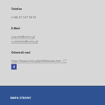
Telefon
(+48) 81 537 58 93
E-Mail
j.startek@umcs.pl
u.zielinska@umcs.pl
Odwiedź nas!
https://www.umcs.pl/pl/biblioteka.htm
Facebook
Link
zewnętrzny,
otworzy
się
w
nowej
MAPA STRONY
karcie