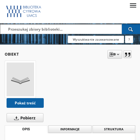
Wyszukiwanie zaawansowane
?
OBIEKT
Pokaż treść
Pobierz
OPIS
INFORMACJE
STRUKTURA